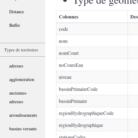
Distance
Colonnes
Des
Buffer
code
nom
Types de territoires
nomCourt
noCoursEau
adresses
niveau
agglomeration
bassinPrimaireCode
anciennes-
bassinPrimaire
adresses
regionHydrographiqueCode
arrondissements
regionHydrographique
bassins-versants
stationsCodes