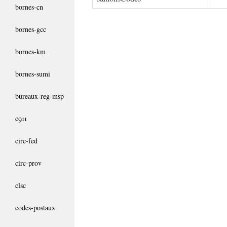
bornes-cn
bornes-gcc
bornes-km
bornes-sumi
bureaux-reg-msp
c911
circ-fed
circ-prov
clsc
codes-postaux