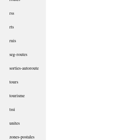
rss
rts
ruis
seg-routes
sorties-autoroute
tours
tourisme
tssi
unites
zones-postales