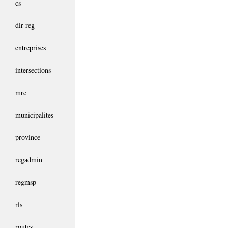
cs
dir-reg
entreprises
intersections
mrc
municipalites
province
regadmin
regmsp
rls
routes