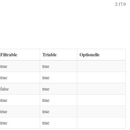
2.17.0
Filtrable
Triable
Optionelle
true
true
true
true
false
true
true
true
true
true
true
true