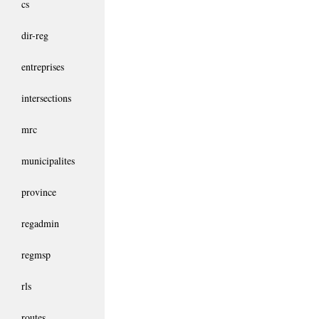
cs
dir-reg
entreprises
intersections
mrc
municipalites
province
regadmin
regmsp
rls
routes