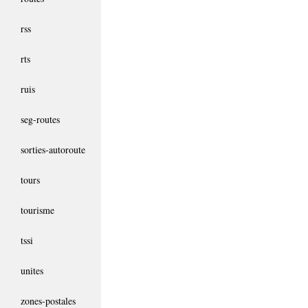
rss
rts
ruis
seg-routes
sorties-autoroute
tours
tourisme
tssi
unites
zones-postales