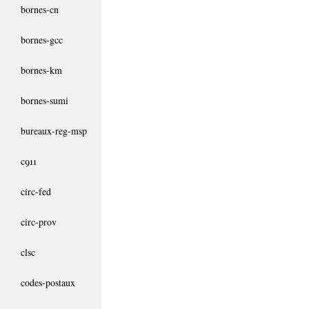
bornes-cn
bornes-gcc
bornes-km
bornes-sumi
bureaux-reg-msp
c911
circ-fed
circ-prov
clsc
codes-postaux